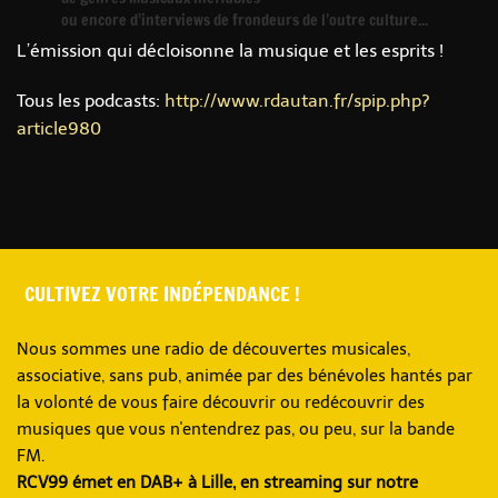
ou encore d’interviews de frondeurs de l’outre culture...
L’émission qui décloisonne la musique et les esprits !
Tous les podcasts:
http://www.rdautan.fr/spip.php?
article980
CULTIVEZ VOTRE INDÉPENDANCE !
Nous sommes une radio de découvertes musicales,
associative, sans pub, animée par des bénévoles hantés par
la volonté de vous faire découvrir ou redécouvrir des
musiques que vous n'entendrez pas, ou peu, sur la bande
FM.
RCV99 émet en DAB+ à Lille, en streaming sur notre