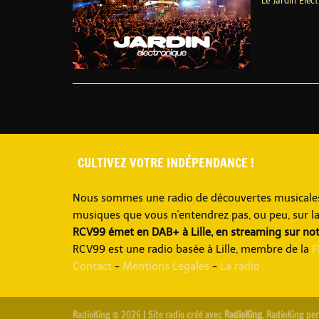
Le Jardin Élec
été à Lille, a
transforme en 
à l’expérience
septembre 20
festival open ai
CULTIVEZ VOTRE INDÉPENDANCE !
Nous sommes une radio de découvertes musicales, 
musiques que vous n'entendrez pas, ou peu, sur l
RCV99 émet en DAB+ à Lille, en streaming sur no
RCV99 est une radio basée à Lille, membre de la
F
Contact
-
Mentions Légales
-
La radio
RadioKing © 2026 | Site radio créé avec
RadioKing
. RadioKing pe