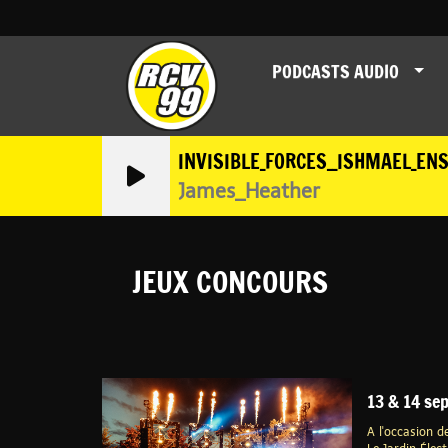
PODCASTS AUDIO
INVISIBLE_FORCES__ISHMAEL_EN
James_Heather
JEUX CONCOURS
13 & 14 se
A l'occasion d