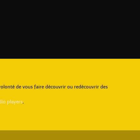
olonté de vous faire découvrir ou redécouvrir des
dio players
.