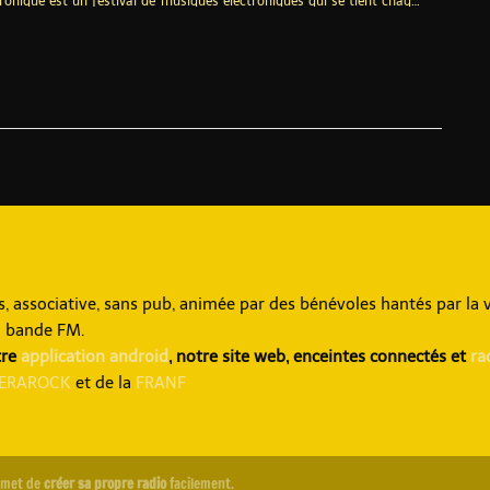
tronique est un festival de musiques électroniques qui se tient chaque
u cœur du parc Naturelle Urbain de Lomme. Sur deux jours, le site se
véritable espace immersif dédié à la fête, à la découverte musicale et
 collective. Lieu : Parc Naturel Urbain, à Lille/LommeDates : 12 et 13
26 (format week-end, samedi 14h-00h, dimanche 13h-23h)Format :
r sur plusieurs scènes Le Jardin......
associative, sans pub, animée par des bénévoles hantés par la v
a bande FM.
tre
application android
, notre site web, enceintes connectés et
ra
ERAROCK
et de la
FRANF
rmet de
créer sa propre radio
facilement.