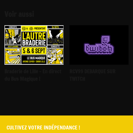
Voir aussi
Braderie de Lille - En direct
RCV99 DEBARQUE SUR
du Bus Magique !
TWITCH
CULTIVEZ VOTRE INDÉPENDANCE !