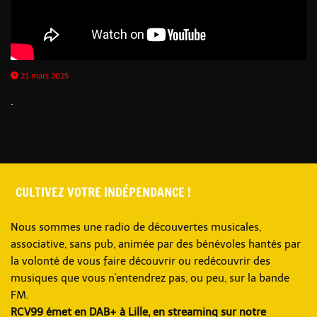
21 mars 2025
.
CULTIVEZ VOTRE INDÉPENDANCE !
Nous sommes une radio de découvertes musicales,
associative, sans pub, animée par des bénévoles hantés par
la volonté de vous faire découvrir ou redécouvrir des
musiques que vous n'entendrez pas, ou peu, sur la bande
FM.
RCV99 émet en DAB+ à Lille, en streaming sur notre